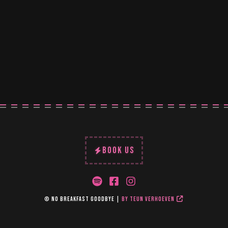
BOOK US
© No breakfast goodbye |
by Teun Verhoeven