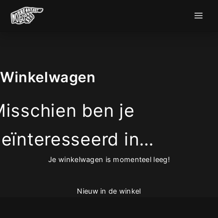
Ga
naar
de
inhoud
Winkelwagen
isschien ben je
eïnteresseerd in…
Je winkelwagen is momenteel leeg!
Nieuw in de winkel